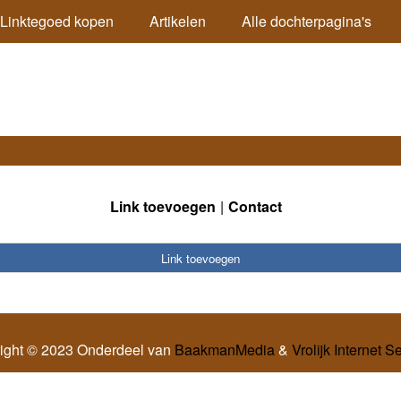
Linktegoed kopen
Artikelen
Alle dochterpagina's
Link toevoegen
Contact
Link toevoegen
ight © 2023 Onderdeel van
BaakmanMedia
&
Vrolijk Internet S